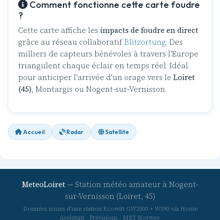
Comment fonctionne cette carte foudre
?
Cette carte affiche les
impacts de foudre en direct
grâce au réseau collaboratif
Blitzortung
. Des
milliers de capteurs bénévoles à travers l'Europe
triangulent chaque éclair en temps réel. Idéal
pour anticiper l'arrivée d'un orage vers le
Loiret
(45)
, Montargis ou Nogent-sur-Vernisson.
Accueil
Radar
Satellite
MeteoLoiret
— Station météo amateur à Nogent-
sur-Vernisson (Loiret, 45)
Données issues d'une station Ecowitt GW2000 + WS90 via Home
Assistant · Prévisions : MET Norway