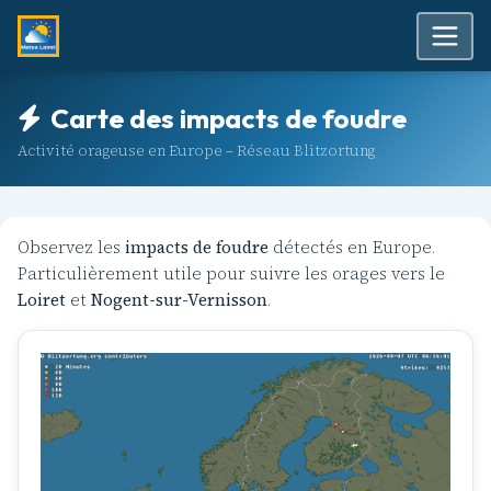
Carte des impacts de foudre
Activité orageuse en Europe – Réseau Blitzortung
Observez les
impacts de foudre
détectés en Europe.
Particulièrement utile pour suivre les orages vers le
Loiret
et
Nogent-sur-Vernisson
.