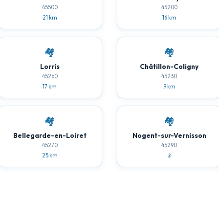
45500
45200
21 km
16 km
🏘️
🏘️
Lorris
Châtillon-Coligny
45260
45230
17 km
9 km
🏘️
🏘️
Bellegarde-en-Loiret
Nogent-sur-Vernisson
45270
45290
25 km
📡