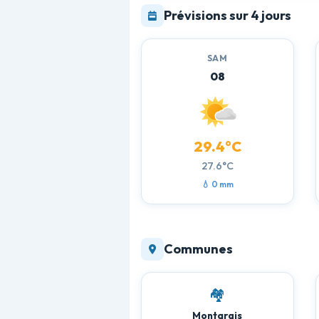
Prévisions sur 4 jours
SAM
08
29.4°C
27.6°C
💧 0 mm
Communes
🏘️
Montargis