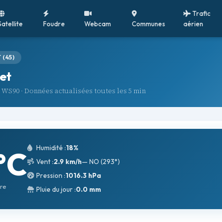
Trafic
Satellite
Foudre
Webcam
Communes
aérien
(45)
ret
 WS90 · Données actualisées toutes les 5 min
Humidité :
18%
°C
Vent :
2.9 km/h
— NO (293°)
Pression :
1016.3 hPa
re
Pluie du jour :
0.0 mm