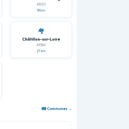
45120
18 km
🏘️
Châtillon-sur-Loire
45360
27 km
Communes →