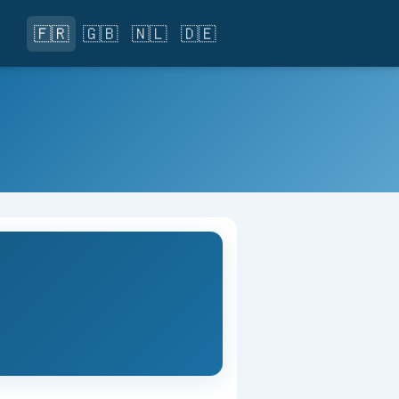
🇫🇷
🇬🇧
🇳🇱
🇩🇪