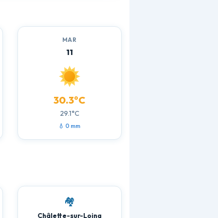
MAR
11
30.3°C
29.1°C
💧 0 mm
🏘️
Châlette-sur-Loing