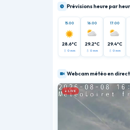
Prévisions heure par heu
15:00
16:00
17:00
28.6°C
29.2°C
29.4°C
💧 0 mm
💧 0 mm
💧 0 mm
Webcam météo en direct
● LIVE