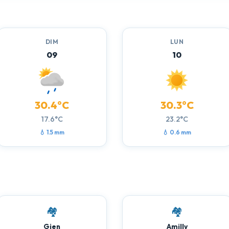
DIM
LUN
09
10
30.4°C
30.3°C
17.6°C
23.2°C
💧 1.5 mm
💧 0.6 mm
🏘️
🏘️
Gien
Amilly