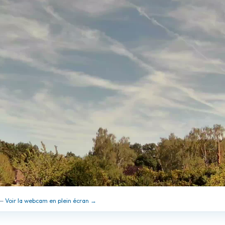
 —
Voir la webcam en plein écran →