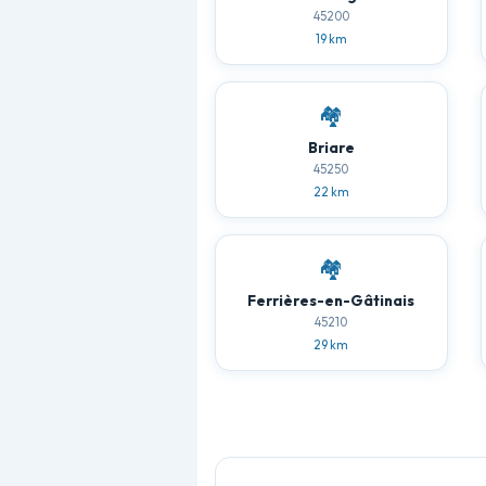
45200
19 km
🏘️
Briare
45250
22 km
🏘️
Ferrières-en-Gâtinais
45210
29 km