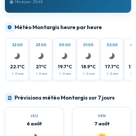
Mis à jour : 20:45
Météo Montargis heure par heure
22:00
23:00
00:00
01:00
02:00
03
22.1°C
21°C
19.7°C
18.9°C
17.7°C
16.
💧 0 mm
💧 0 mm
💧 0 mm
💧 0 mm
💧 0 mm
💧 
Prévisions météo Montargis sur 7 jours
JEU
VEN
6 août
7 août