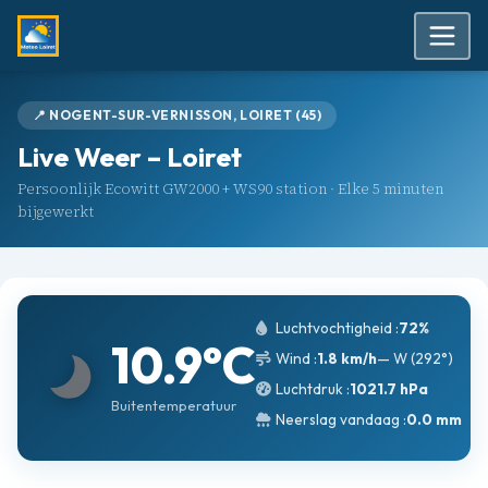
📍 NOGENT-SUR-VERNISSON, LOIRET (45)
Live Weer – Loiret
Persoonlijk Ecowitt GW2000 + WS90 station · Elke 5 minuten
bijgewerkt
Luchtvochtigheid :
72%
10.9°C
Wind :
1.8 km/h
— W (292°)
Luchtdruk :
1021.7 hPa
Buitentemperatuur
Neerslag vandaag :
0.0 mm