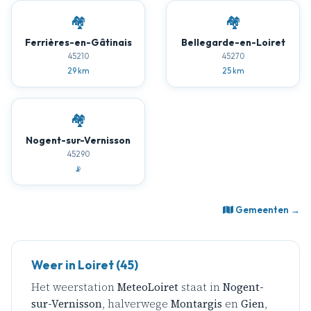
🏘️
🏘️
Ferrières-en-Gâtinais
Bellegarde-en-Loiret
45210
45270
29 km
25 km
🏘️
Nogent-sur-Vernisson
45290
📡
Gemeenten →
Weer in Loiret (45)
Het weerstation
MeteoLoiret
staat in
Nogent-
sur-Vernisson
, halverwege
Montargis
en
Gien
,