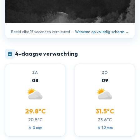
Beeld elke 15 seconden vernieuwd —
Webcam op volledig scherm →
4-daagse verwachting
ZA
ZO
08
09
29.8°C
31.5°C
20.5°C
23.6°C
💧 0 mm
💧 1.2 mm