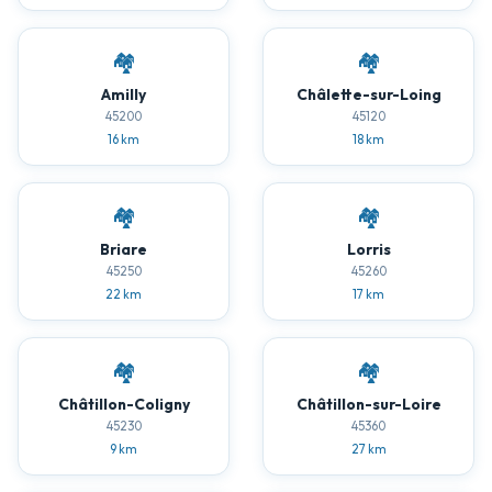
🏘️
🏘️
Amilly
Châlette-sur-Loing
45200
45120
16 km
18 km
🏘️
🏘️
Briare
Lorris
45250
45260
22 km
17 km
🏘️
🏘️
Châtillon-Coligny
Châtillon-sur-Loire
45230
45360
9 km
27 km