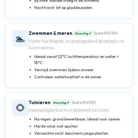
Bij hitte: wandel vroeg in de ochtend.
Nachtvorst: let op gladde paden.
Zwemmen & meren
Score 100/100
Gunstig ✔
🏊
Vijver van Nogent, recreatiegebied Montargis en
Loire-meren.
Ideaal vanaf 22°C luchttemperatuur en water >
18°C.
Vermijd zwemmen tijdens onweer.
Controleer waterkwaliteit in de zomer.
Tuinieren
Score 100/100
Gunstig ✔
🌻
Omstandigheden voor tuinwerk in Loiret.
Na regen: grond bewerkbaar, ideaal voor zaaien.
Harde wind: niet spuiten.
Verwachte vorst: bescherm jonge planten.