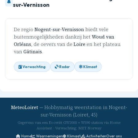
sur-Vernisson
De regio
Nogent-sur-Vernisson
biedt vele
buitenmogelijkheden dankzij het
Woud van
Orléans
, de oevers van de
Loire
en het plateau
van
Gâtinais
.
Verwachting
Radar
Klimaat
MeteoLoiret
— Hobbymatig weerstation in Nogent-
sur-Vernisson (Loiret, 45)
Gegevens van een Ecowitt GW2000 + WS90 station via Home
Assistant · Verwachting: MET Norway
Home
Waarnemingen
Klimaat
Activiteiten
Over ons