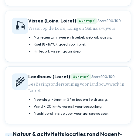
Vissen (Loire, Loiret)
Score 100/100
Gunstig ✔
🎣
Vissen op de Loire, Loing en Gâtinais-vijvers.
Na regen zijn rivieren troebel: gebruik aasvis.
Koel (8–16°C): goed voor forel.
Hittegolf: vissen gaan diep.
Landbouw (Loiret)
Score 100/100
Gunstig ✔
🌾
Beslissingsondersteuning voor landbouwwerk in
Loiret.
Neerslag > 5mm in 24u: bodem te drassig.
Wind < 20 km/u vereist voor bespuiting.
Nachtvorst: risico voor voorjaarsgewassen.
Natuur & activiteitslocaties rond Nogent-