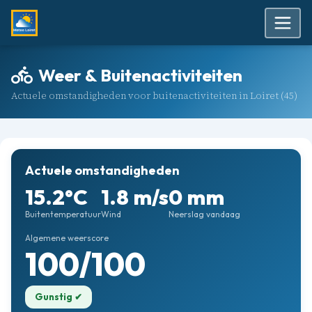
Weer & Buitenactiviteiten
Actuele omstandigheden voor buitenactiviteiten in Loiret (45)
Actuele omstandigheden
15.2°C
1.8 m/s
0 mm
Buitentemperatuur
Wind
Neerslag vandaag
Algemene weerscore
100/100
Gunstig ✔