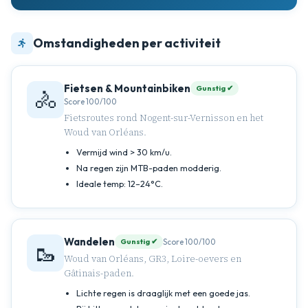
Omstandigheden per activiteit
Fietsen & Mountainbiken
Gunstig ✔
🚴
Score 100/100
Fietsroutes rond Nogent-sur-Vernisson en het
Woud van Orléans.
Vermijd wind > 30 km/u.
Na regen zijn MTB-paden modderig.
Ideale temp: 12–24°C.
Wandelen
Score 100/100
Gunstig ✔
🥾
Woud van Orléans, GR3, Loire-oevers en
Gâtinais-paden.
Lichte regen is draaglijk met een goede jas.