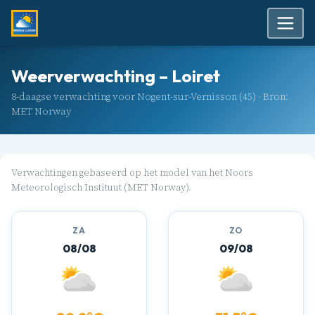
Weerverwachting – Loiret
8-daagse verwachting voor Nogent-sur-Vernisson (45) · Bron:
MET Norway
Verwachtingen gebaseerd op het model van het Noors
Meteorologisch Instituut (MET Norway).
ZA
ZO
08/08
09/08