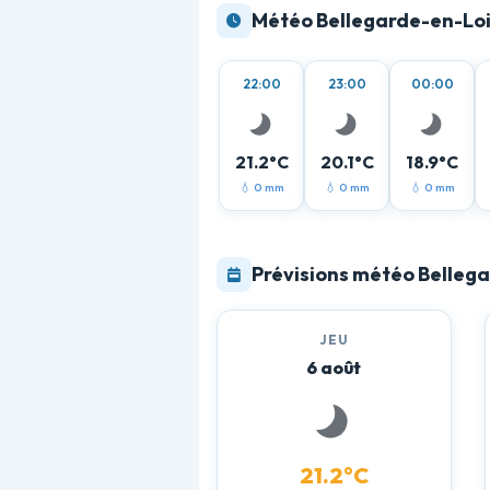
Météo Bellegarde-en-Loi
22:00
23:00
00:00
21.2°C
20.1°C
18.9°C
💧 0 mm
💧 0 mm
💧 0 mm
Prévisions météo Bellegar
JEU
6 août
21.2°C