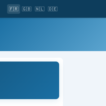
🇫🇷
🇬🇧
🇳🇱
🇩🇪