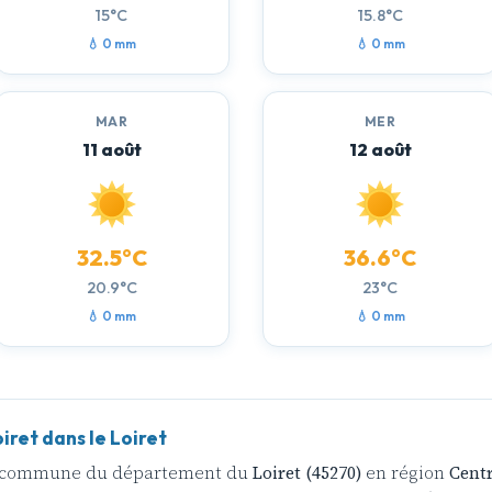
15°C
15.8°C
💧 0 mm
💧 0 mm
MAR
MER
11 août
12 août
32.5°C
36.6°C
20.9°C
23°C
💧 0 mm
💧 0 mm
ret dans le Loiret
ne commune du département du
Loiret (45270)
en région
Centr