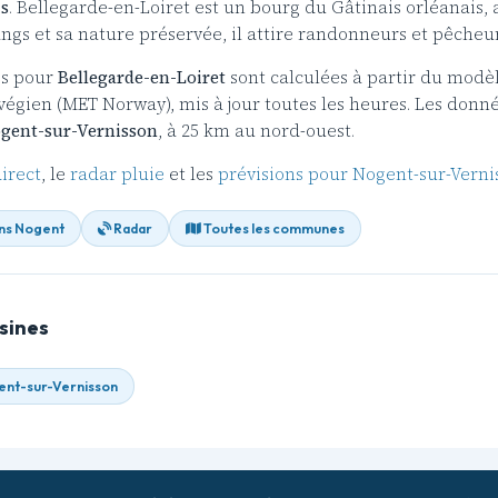
s
. Bellegarde-en-Loiret est un bourg du Gâtinais orléanais, 
ngs et sa nature préservée, il attire randonneurs et pêcheur
es pour
Bellegarde-en-Loiret
sont calculées à partir du modè
rvégien (MET Norway), mis à jour toutes les heures. Les don
gent-sur-Vernisson
, à 25 km au nord-ouest.
irect
, le
radar pluie
et les
prévisions pour Nogent-sur-Verni
ns Nogent
Radar
Toutes les communes
sines
nt-sur-Vernisson