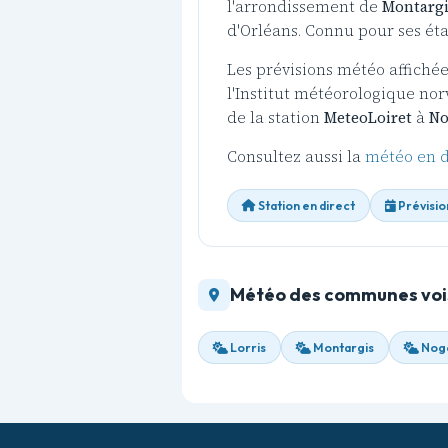
l'arrondissement de
Montargi
d'Orléans. Connu pour ses éta
Les prévisions météo affiché
l'Institut météorologique no
de la station
MeteoLoiret
à
No
Consultez aussi la
météo en d
Station en direct
Prévisio
Météo des communes voi
Lorris
Montargis
Noge