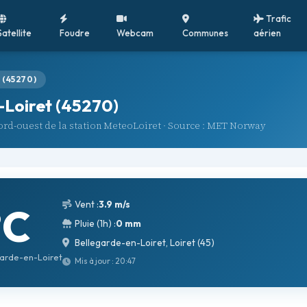
Trafic
Satellite
Foudre
Webcam
Communes
aérien
 (45270)
Loiret (45270)
nord-ouest de la station MeteoLoiret · Source : MET Norway
Vent :
3.9 m/s
°C
Pluie (1h) :
0 mm
Bellegarde-en-Loiret, Loiret (45)
arde-en-Loiret
Mis à jour : 20:47